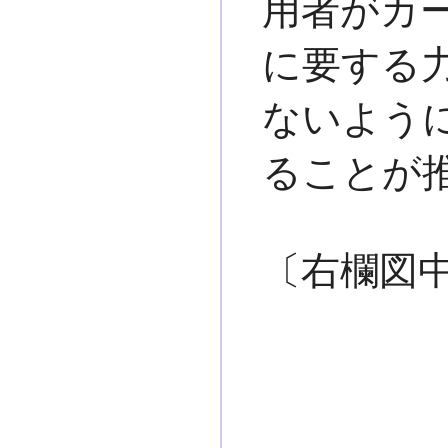
用者がカ
に要する
ないよう
ることが
〔右欄図
領