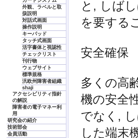
カードシステム
と, しば
外観、ラベルと取
扱説明
を要するこ
対話式画面
操作説明
キーパッド
タッチ式画面
活字書体と視認性
安全確保
チェックリスト
刊行物
ウェブサイト
標準規格
多くの高齢
汎欧州障害者組織
shaji
アクセシビリティ指針
機の安全
の解説
障害者の電子マネー利
でなく, 
用
研究会の紹介
技術部会
した端末
会員活動