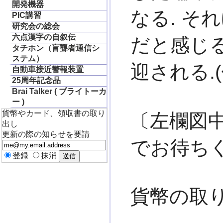
開発機器
なる. そ
PIC講習
研究会の総会
六点漢字の自叙伝
だと感じ
タチホン（盲聾者通信シ
ステム）
迎される.
自動車接近警報装置
25周年記念品
Brai Talker ( ブライトーカ
ー )
貨幣やカード、領収書の取り
〔左欄図
出し
更新の際の知らせを要請
でお待ち
登録
抹消
貨幣の取