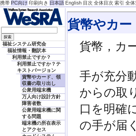
携帯
PC向け
印刷向き
日本語
English
目次
全体目次
索引
全体
貨幣やカー
貨幣，カ
福祉システム研究会
福祉情報・翻訳本
利用禁止ですか？
利用禁止ですか？テ
キストバージョン
手が充分
貨幣やカード、領
収書の取り出し
からの取り
公衆用端末機
万人向け設計方針
障害者数
口を明確に
公衆用端末機に関
する問題
の手が届
端末機の所在表示
とアクセス