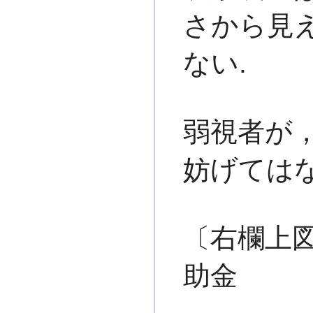
さから見
ない.
弱視者が
妨げてはな
〔右欄上
助金