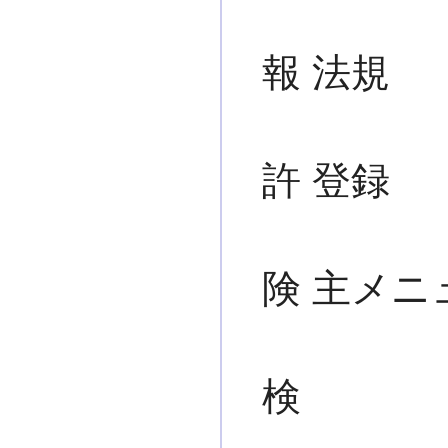
報 法規
許 登録
険 主メニ
検 操