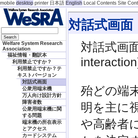
mobile
desktop
printer
日本語
English
Local Contents
Site Con
対話式画面
対話式画面 
Welfare System Research
Association
福祉情報・翻訳本
interaction
利用禁止ですか？
利用禁止ですか？テ
キストバージョン
対話式画面
殆どの端
公衆用端末機
万人向け設計方針
障害者数
明を主に
公衆用端末機に関
する問題
や高齢者
端末機の所在表示
とアクセス
カードシステム