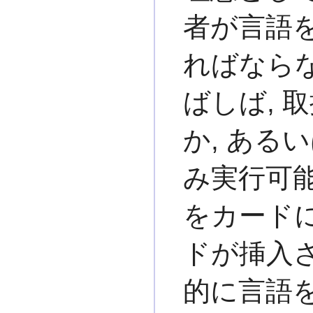
者が言語
ればならな
ばしば, 
か, ある
み実行可能
をカードに
ドが挿入
的に言語