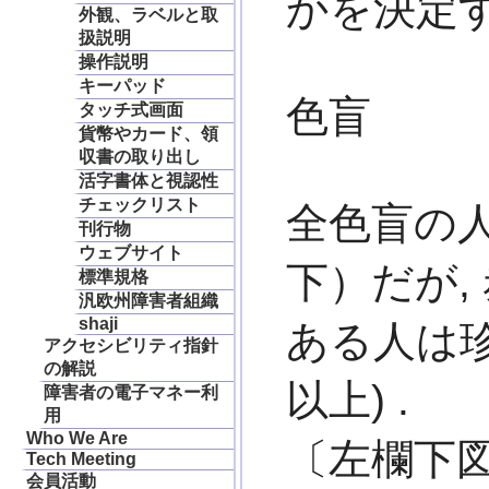
かを決定
外観、ラベルと取
扱説明
操作説明
キーパッド
色盲
タッチ式画面
貨幣やカード、領
収書の取り出し
活字書体と視認性
チェックリスト
全色盲の人
刊行物
ウェブサイト
下）だが,
標準規格
汎欧州障害者組織
shaji
ある人は
アクセシビリティ指針
の解説
以上) .
障害者の電子マネー利
用
Who We Are
〔左欄下
Tech Meeting
会員活動