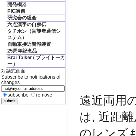
開発機器
PIC講習
■ 
研究会の総会
六点漢字の自叙伝
タチホン（盲聾者通信シ
■ 
ステム）
自動車接近警報装置
■ 
25周年記念品
Brai Talker ( ブライトーカ
ー )
■
対話式画面
Subscribe to notifications of
changes
subscribe
remove
遠近両用
は, 近距
のレンズ