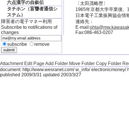
六点漢字の自叙伝
〔太田茂略歴〕
タチホン（盲聾者通信シ
1965年京都大学卒業後、富
ステム）
日本電子工業振興協会情
連絡先：
障害者の電子マネー利用
E-mail:
ohta@mw.kawasaki
Subscribe to notifications of
Fax:086-463-0207
changes
subscribe
remove
Attachment
Edit Page
Add Folder
Move Folder
Copy Folder
Re
document: http://www.wesranet.com/ w_info/ electronicmoney/
published 2009/3/31 updated 2003/3/27