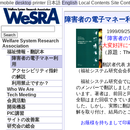
mobile
desktop
printer
日本語
English
Local Contents
Site Con
障害者の電子マネー
1999/09/2
「障害者の
Welfare System Research
大変好評に
Association
（原題：The us
福祉情報・翻訳本
障害者の電子マネー利
用
翻訳者代表 太
（福祉システム研究会会
アクセシビリティ指針
の解説
福祉システム研究会では
利用禁止ですか？
のメンバーで翻訳しまし
Who We Are
います。著者は、前回と同
Tech Meeting
全額はまだ回収できてい
会員活動
した。しかし、実際に翻
開発機器
解を取り付け、結局のと
PIC講習
サイトの改善案
お蔭様を持ちまして印刷
研究会の総会