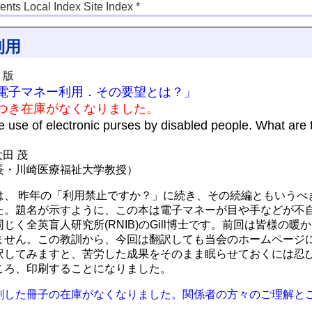
tents
Local Index
Site Index
*
利用
5 版
電子マネー利用．その要望とは？」
つき在庫がなくなりました。
e of electronic purses by disabled people. What are
田 茂
長・川崎医療福祉大学教授）
、 昨年の「利用禁止ですか？」に続き、その続編ともいうべ
た。題名が示すように、この本は電子マネーが目や手などが不
じく全英盲人研究所(RNIB)のGill博士です。前回は皆様
ません。この教訓から、今回は翻訳しても当会のホームページ
訳してみますと、苦労した成果をそのまま眠らせておくには忍
ころ、印刷することになりました。
した冊子の在庫がなくなりました。関係者の方々のご理解と