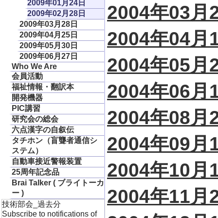
2009年01月24日
2004年03月
2009年02月28日
2009年03月28日
2004年04月
2009年04月25日
2009年05月30日
2009年06月27日
2004年05月
Who We Are
会員活動
2004年06月
福祉情報・翻訳本
開発機器
PIC講習
2004年08月
研究会の総会
六点漢字の自叙伝
2004年09月
タチホン（盲聾者通信シ
ステム）
自動車接近警報装置
2004年10月
25周年記念品
Brai Talker ( ブライトーカ
2004年11月
ー )
技術部会_過去分
Subscribe to notifications of