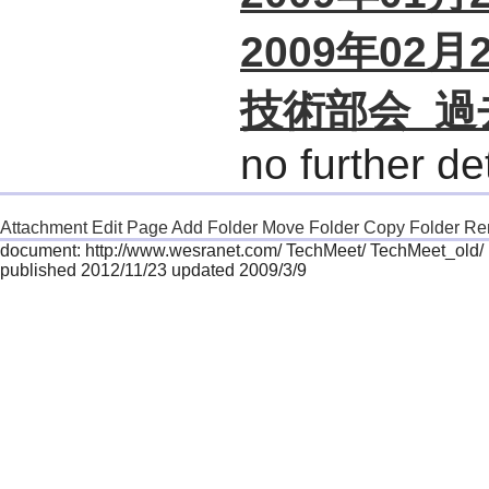
2009年02月
技術部会_過
no further det
Attachment
Edit Page
Add Folder
Move Folder
Copy Folder
Re
document: http://www.wesranet.com/ TechMeet/ TechMeet_old/ 
published 2012/11/23 updated 2009/3/9