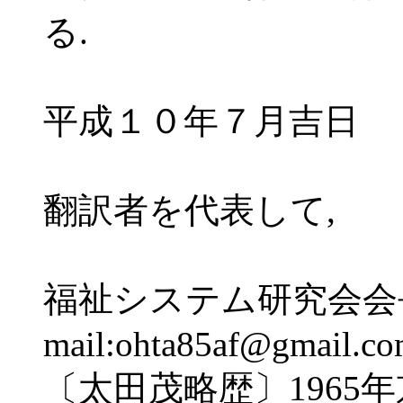
る.
平成１０年７月吉日
翻訳者を代表して,
福祉システム研究会会長 
mail:ohta85af@gmail.co
〔太田茂略歴〕1965