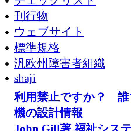
チェックリスト
刊行物
ウェブサイト
標準規格
汎欧州障害者組織
shaji
利用禁止ですか？ 誰
機の設計情報
John Gill著 福祉シ