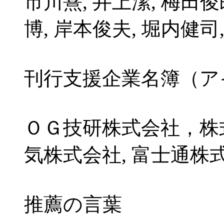
市川熹, 井上潔, 梅田俊
博, 岸本俊夫, 堀内健司
刊行支援企業名簿（ア
ＯＧ技研株式会社，株
気株式会社, 富士通株
推薦の言葉