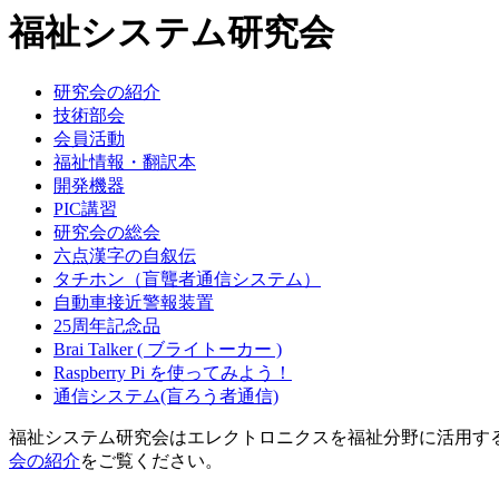
福祉システム研究会
研究会の紹介
技術部会
会員活動
福祉情報・翻訳本
開発機器
PIC講習
研究会の総会
六点漢字の自叙伝
タチホン（盲聾者通信システム）
自動車接近警報装置
25周年記念品
Brai Talker ( ブライトーカー )
Raspberry Pi を使ってみよう！
通信システム(盲ろう者通信)
福祉システム研究会はエレクトロニクスを福祉分野に活用す
会の紹介
をご覧ください。