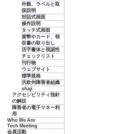
外観、ラベルと取
扱説明
対話式画面
操作説明
タッチ式画面
貨幣やカード、領
収書の取り出し
活字書体と視認性
チェックリスト
刊行物
ウェブサイト
標準規格
汎欧州障害者組織
shaji
アクセシビリティ指針
の解説
障害者の電子マネー利
用
Who We Are
Tech Meeting
会員活動