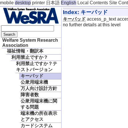
mobile
desktop
printer
日本語
English
Local Contents
Site Con
Index: キーパッド
キーパッド
access_p_text acces
no further details at this level
Welfare System Research
Association
福祉情報・翻訳本
利用禁止ですか？
利用禁止ですか？テ
キストバージョン
キーパッド
公衆用端末機
万人向け設計方針
障害者数
公衆用端末機に関
する問題
端末機の所在表示
とアクセス
カードシステム