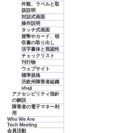
外観、ラベルと取
扱説明
対話式画面
操作説明
タッチ式画面
貨幣やカード、領
収書の取り出し
活字書体と視認性
チェックリスト
刊行物
ウェブサイト
標準規格
汎欧州障害者組織
shaji
アクセシビリティ指針
の解説
障害者の電子マネー利
用
Who We Are
Tech Meeting
会員活動