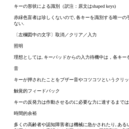
キーの形状による識別（訳注：原文はshaped keys)
赤緑色盲者は珍しくないので, 各キーを識別する唯一の手
ない.
〔左欄図中の文字〕取消／クリア／入力
照明
理想としては, キーパッドからの入力待機中は，各キー
音
キーが押されたことをブザー音やコツコツというクリッ
触覚的フィードバック
キーの反発力は作動させるのに必要な力に達するまでは徐
時間的余裕
多くの高齢者や認知障害者は機械に急かされたり, ある