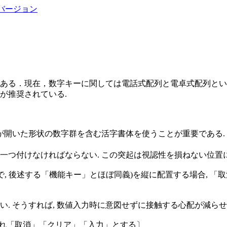
バージョン
ある．現在，数字キーに関しては電話式配列と電卓式配列とい
が推奨されている.
が開いた形状の数字群を含む活字書体を使うことが重要である. 
一つ付けなければならない. この突起は視認性を損ねない位置
, 後述する「機能キー」とほぼ同義)を縦に配置する場合, 「
. そうすれば, 数値入力時に意図せずに接触する心配が減らせ
はそれぞれ「取消」「クリア」「入力」とする〕