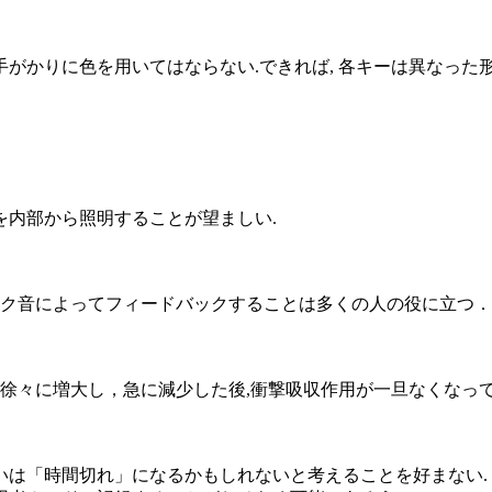
がかりに色を用いてはならない.できれば, 各キーは異なった形
を内部から照明することが望ましい.
ク音によってフィードバックすることは多くの人の役に立つ．
々に増大し，急に減少した後,衝撃吸収作用が一旦なくなって, 
いは「時間切れ」になるかもしれないと考えることを好まない. 従