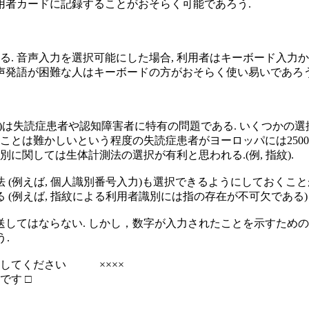
用者カードに記録することがおそらく可能であろう.
. 音声入力を選択可能にした場合, 利用者はキーボード入力か
声発語が困難な人はキーボードの方がおそらく使い易いであろう
n Numbers)(PINs)は失読症患者や認知障害者に特有の問題である.
とは難かしいという程度の失読症患者がヨーロッパには2500
別に関しては生体計測法の選択が有利と思われる.(例, 指紋).
 (例えば, 個人識別番号入力)も選択できるようにしておくこ
 (例えば, 指紋による利用者識別には指の存在が不可欠である)
送してはならない. しかし，数字が入力されたことを示すための音
う.
してください ××××
 □