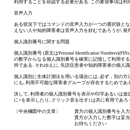
利用することを容認する必要がある. この要望事項は利
音声入力
ある状況下ではコマンドの音声入力が一つの選択肢となる
えない人や知的障害者は音声入力を好むであろうが, 発
個人識別番号に関する問題
個人識別番号 (原文はPersonal Identificatio
の数字からなる個人識別番号を確実に記憶して利用するこ
持である. それゆえに, 失読症患者や知的障害者の個人識
個人識別に生体計測法を用いる場合には, 必ず，別の方法
にも, 利用不可能な障害者グループが存在するためである
決して, 利用者の個人識別番号を表示や印字あるいは放
に×を表示したり, クリック音を出す) は共に有用であろ
〔中央欄図中の文章〕 貴方の個人識別番号を入力
貴方が入力した数字は妥当です
お待ちください