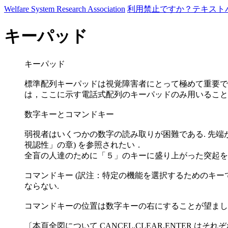
Welfare System Research Association
利用禁止ですか？テキスト
キーパッド
キーパッド
標準配列キーパッドは視覚障害者にとって極めて重要で
は，ここに示す電話式配列のキーパッドのみ用いること
数字キーとコマンドキー
弱視者はいくつかの数字の読み取りが困難である. 先端
視認性」の章) を参照されたい．
全盲の人達のために「５」のキーに盛り上がった突起を
コマンドキー (訳注：特定の機能を選択するためのキーで
ならない.
コマンドキーの位置は数字キーの右にすることが望ましい
〔本頁全図について CANCEL,CLEAR,ENTER 