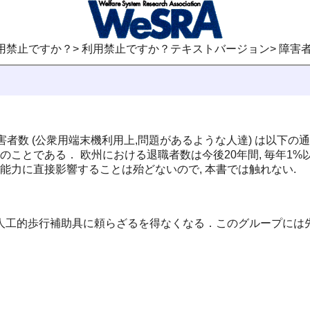
情報・翻訳本> 利用禁止ですか？> 利用禁止ですか？テキストバージョン> 障害
害者数 (公衆用端末機利用上,問題があるような人達) は以下の
のことである． 欧州における退職者数は今後20年間, 毎年1%
能力に直接影響することは殆どないので, 本書では触れない.
，車椅子や人工的歩行補助具に頼らざるを得なくなる．このグループ