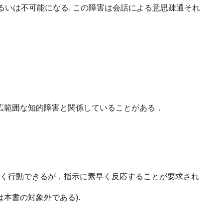
あるいは不可能になる. この障害は会話による意思疎通それ
広範囲な知的障害と関係していることがある．
旨く行動できるが，指示に素早く反応することが要求され
本書の対象外である).