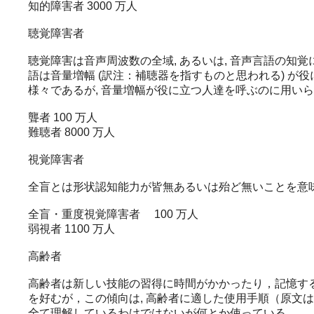
知的障害者 3000 万人
聴覚障害者
聴覚障害は音声周波数の全域, あるいは, 音声言語の知覚
語は音量増幅 (訳注：補聴器を指すものと思われる) が
様々であるが, 音量増幅が役に立つ人達を呼ぶのに用いら
聾者 100 万人
難聴者 8000 万人
視覚障害者
全盲とは形状認知能力が皆無あるいは殆ど無いことを意味
全盲・重度視覚障害者 100 万人
弱視者 1100 万人
高齢者
高齢者は新しい技能の習得に時間がかかったり，記憶す
を好むが，この傾向は, 高齢者に適した使用手順（原文はus
全て理解しているわけではないが何とか使っている.