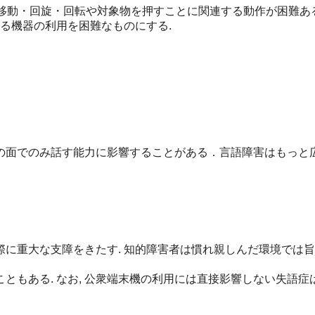
と，腕の移動・回旋・回転や対象物を押すことに関連する動作が困難
たる機器の利用を困難なものにする.
の面でのみ話す能力に影響することがある．言語障害はもっと
際に重大な支障をきたす. 知的障害者は慣れ親しんだ環境では
もある. なお, 公衆端末機の利用には直接影響しない失語症は