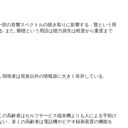
うごく一部の音響スペクトルの聴き取りに影響する．聾という用
. また, 難聴という用語は聴力損失は軽度から重度まで
 弱視者は視覚以外の情報源に大きく依存している.
くの高齢者はセルフサービス端末機よりも人による手助け
わけではない．多くの高齢者は電話機やビデオ録画装置の機能を