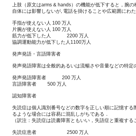
上肢（原文はarms & hands）の機能が低下する
自体には影響しないが, 電話を掛けることや広範囲にわ
手指が使えない人 100 万人
片腕が使えない人 100 万人
筋力が低下した人 2200 万人
協調運動能力が低下した人1100万人
発声発語・言語障害者
発声発語障害は全般的あるいは流暢さや音量などの特定
発声発語障害者 200 万人
言語障害者 500 万人
認知障害者
失読症は個人識別番号などの数字を正しい順に記憶する
るような場合には容易に混乱しがちである．
（訳注：失読症は読書障害ともいい，失語症と重複すること
失読症患者 2500 万人