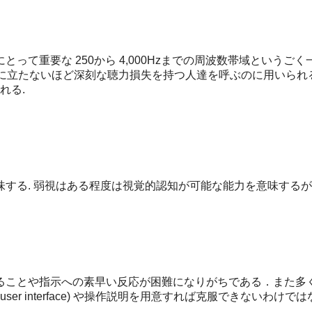
にとって重要な 250から 4,000Hzまでの周波数帯域とい
役に立たないほど深刻な聴力損失を持つ人達を呼ぶのに用いられる
れる.
する. 弱視はある程度は視覚的認知が可能な能力を意味するが,
ることや指示への素早い反応が困難になりがちである．また多
er interface) や操作説明を用意すれば克服できない