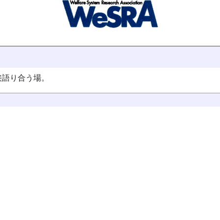
接語り合う場。
。