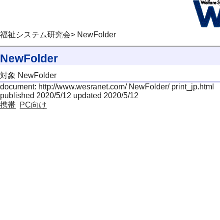
福祉システム研究会> NewFolder
NewFolder
対象 NewFolder
document: http://www.wesranet.com/ NewFolder/ print_jp.html
published 2020/5/12 updated 2020/5/12
携帯
PC向け